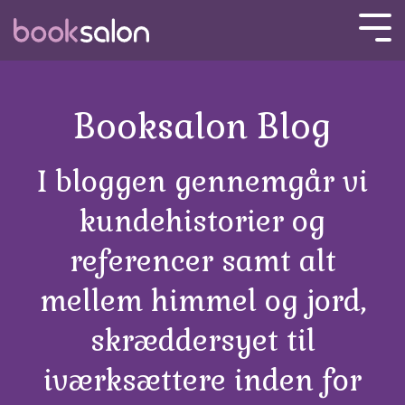
Skip
to
Tog
the
Men
main
content.
Booksalon Blog
I bloggen gennemgår vi
kundehistorier og
referencer samt alt
mellem himmel og jord,
skræddersyet til
iværksættere inden for