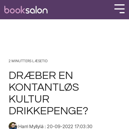
Skip
to
Tog
the
Men
main
content.
2 MINUTTERS LÆSETID
DRÆBER EN
KONTANTLØS
KULTUR
DRIKKEPENGE?
Harri Myllylä
:
20-09-2022 17:03:30