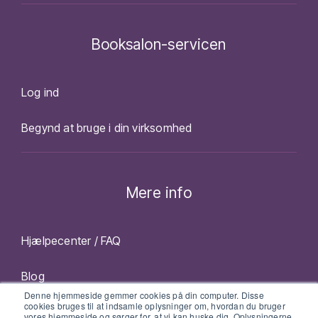
Booksalon-servicen
Log ind
Begynd at bruge i din virksomhed
Mere info
Hjælpecenter / FAQ
Blog
Denne hjemmeside gemmer cookies på din computer. Disse
cookies bruges til at indsamle oplysninger om, hvordan du bruger
vores hjemmeside og sørger for, at vi kan huske dig. Oplysningerne