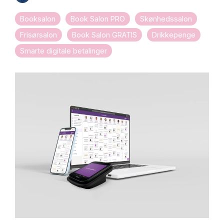
Booksalon
Book Salon PRO
Skønhedssalon
Frisørsalon
Book Salon GRATIS
Drikkepenge
Smarte digitale betalinger