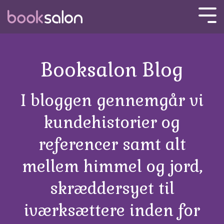
Skip
to
Tog
the
Men
main
content.
Booksalon Blog
I bloggen gennemgår vi
kundehistorier og
referencer samt alt
mellem himmel og jord,
skræddersyet til
iværksættere inden for